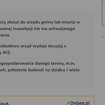
ży złożyć do urzędu gminy lub miasta w
owanej inwestycji nie ma uchwalonego
ania.
zabudowy urząd wydaje decyzję o
ę WZ.
agospodarowania danego terenu, m.in.
i, położenie budowli na działce i wiele
inut.