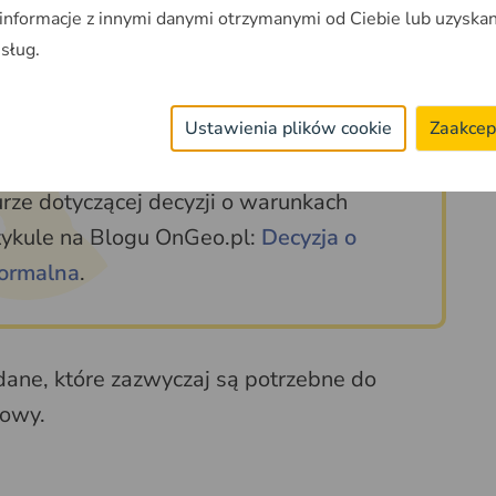
geodezyjnego.
 informacje z innymi danymi otrzymanymi od Ciebie lub uzyska
usług.
Ustawienia plików cookie
Zaakcep
ze dotyczącej decyzji o warunkach
tykule na Blogu OnGeo.pl:
Decyzja o
ormalna
.
ne, które zazwyczaj są potrzebne do
dowy.