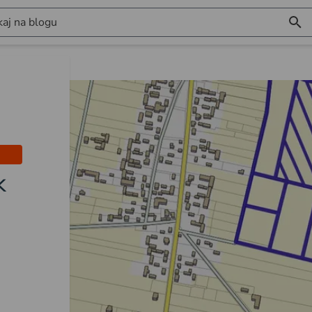
aj na blogu
k