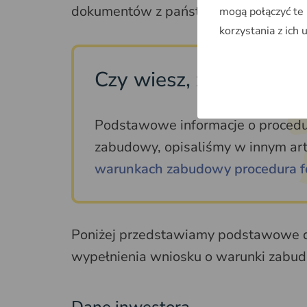
dokumentów z państwowego zasobu 
mogą połączyć te
korzystania z ich 
Czy wiesz, że...
Podstawowe informacje o procedur
zabudowy, opisaliśmy w innym ar
warunkach zabudowy procedura f
Poniżej przedstawiamy podstawowe da
wypełnienia wniosku o warunki zabu
Dane inwestora