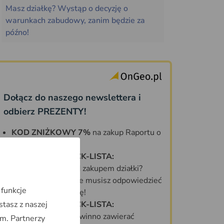
Masz działkę? Wystąp o decyzję o
warunkach zabudowy, zanim będzie za
późno!
Dołącz do naszego newslettera i
odbierz PREZENTY!
KOD ZNIŻKOWY 7%
na zakup Raportu o
Terenie OnGeo.pl
DARMOWA CHECK-LISTA:
Co sprawdzić przed zakupem działki?
70 PYTAŃ, na które musisz odpowiedzieć
 funkcje
zanim kupisz działkę!
stasz z naszej
DARMOWA CHECK-LISTA:
Jakie informacje powinno zawierać
m. Partnerzy