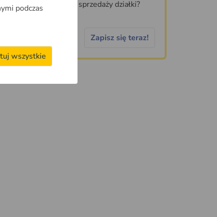
idealne ogłoszenie sprzedaży działki?
nymi podczas
Zapisz się teraz!
tuj wszystkie