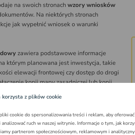
daje na swoich stronach
wzory wniosków
dokumentów. Na niektórych stronach
kcje jak wypełnić wniosek o warunki
udowy
zawiera podstawowe informacje
a którym planowana jest inwestycja, takie
ości elewacji frontowej czy dostęp do drogi
łączenie kopii mapy zasadniczej lub kopii
 określenie granic terenu oraz jego obszar
a korzysta z plików cookie
e warunków zabudowy, inwestor musi także
uje budowę domu jednorodzinnego na terenie
iki cookie do spersonalizowania treści i reklam, aby oferować
w rolnych. Proces rozpoczyna się z dniem
 analizować ruch w naszej witrynie. Informacje o tym, jak korzy
nieniu wniosku i dołączeniu odpowiednich
niamy partnerom społecznościowym, reklamowym i analityczny