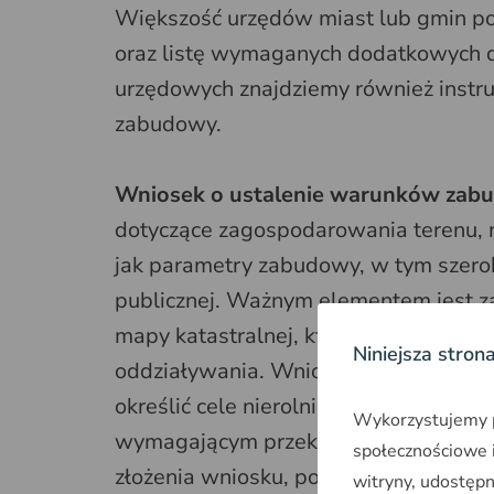
Większość urzędów miast lub gmin po
oraz listę wymaganych dodatkowych 
urzędowych znajdziemy również instru
zabudowy.
Wniosek o ustalenie warunków zab
dotyczące zagospodarowania terenu, n
jak parametry zabudowy, w tym szerok
publicznej. Ważnym elementem jest za
mapy katastralnej, które przedstawiają
Niniejsza stron
oddziaływania. Wnioskując o wydani
określić cele nierolnicze, jeśli plan
Wykorzystujemy pl
wymagającym przekształcenia z gruntó
społecznościowe i
złożenia wniosku, po uprzednim wypeł
witryny, udostęp