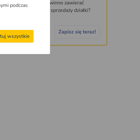
Jakie informacje powinno zawierać
nymi podczas
idealne ogłoszenie sprzedaży działki?
Zapisz się teraz!
tuj wszystkie