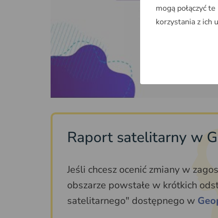
mogą połączyć te
korzystania z ich 
Raport satelitarny w 
Jeśli chcesz ocenić zmiany w zag
obszarze powstałe w krótkich odst
satelitarnego" dostępnego w
Geo