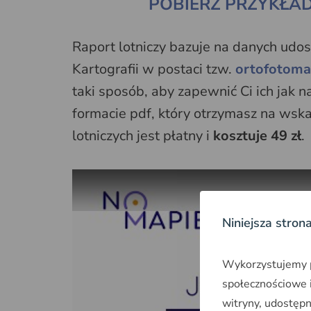
POBIERZ PRZYKŁA
Raport lotniczy bazuje na danych udo
Kartografii w postaci tzw.
ortofotom
taki sposób, aby zapewnić Ci ich jak n
formacie pdf, który otrzymasz na wska
lotniczych jest płatny i
kosztuje 49 zł
.
Niniejsza stron
Wykorzystujemy pl
społecznościowe i
witryny, udostęp