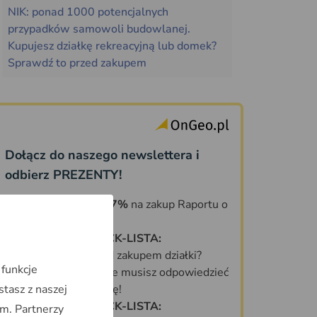
NIK: ponad 1000 potencjalnych
przypadków samowoli budowlanej.
Kupujesz działkę rekreacyjną lub domek?
Sprawdź to przed zakupem
Dołącz do naszego newslettera i
odbierz PREZENTY!
KOD ZNIŻKOWY 7%
na zakup Raportu o
Terenie OnGeo.pl
DARMOWA CHECK-LISTA:
Co sprawdzić przed zakupem działki?
 funkcje
70 PYTAŃ, na które musisz odpowiedzieć
stasz z naszej
zanim kupisz działkę!
DARMOWA CHECK-LISTA:
m. Partnerzy