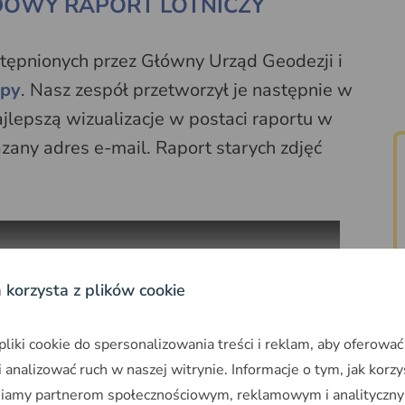
DOWY RAPORT LOTNICZY
stępnionych przez Główny Urząd Geodezji i
apy
. Nasz zespół przetworzył je następnie w
ajlepszą wizualizacje w postaci raportu w
zany adres e-mail. Raport starych zdjęć
a korzysta z plików cookie
iki cookie do spersonalizowania treści i reklam, aby oferować
 analizować ruch w naszej witrynie. Informacje o tym, jak korzy
niamy partnerom społecznościowym, reklamowym i analityczny