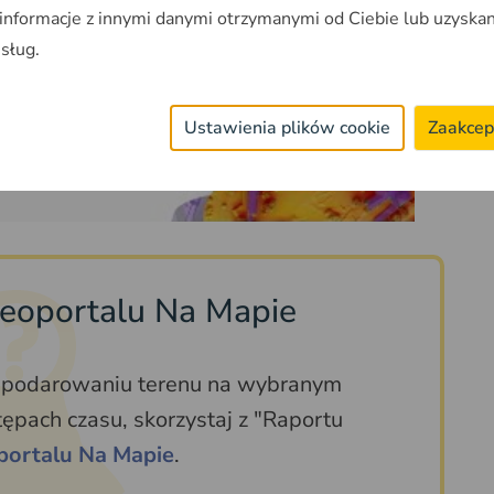
Play
 informacje z innymi danymi otrzymanymi od Ciebie lub uzyska
usług.
Ustawienia plików cookie
Zaakcep
Geoportalu Na Mapie
ospodarowaniu terenu na wybranym
ępach czasu, skorzystaj z "Raportu
portalu Na Mapie
.