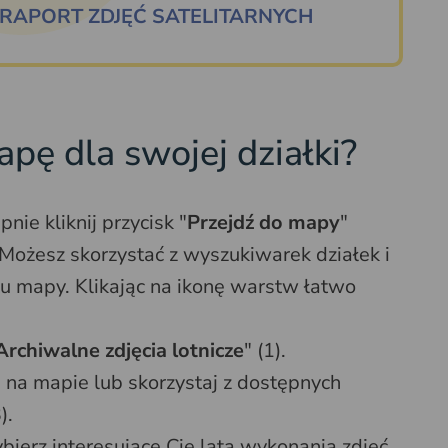
RAPORT ZDJĘĆ SATELITARNYCH
pę dla swojej działki?
pnie kliknij przycisk "
Przejdź do mapy
"
 Możesz skorzystać z wyszukiwarek działek i
u mapy. Klikając na ikonę warstw łatwo
Archiwalne zdjęcia lotnicze
" (1).
kę na mapie lub skorzystaj z dostępnych
).
bierz interesujące Cię lata wykonania zdjęć