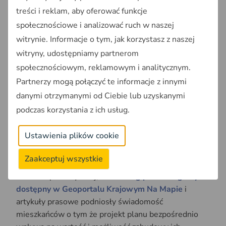
który zdarza się rzadko. Zazwyczaj tego typu
treści i reklam, aby oferować funkcje
spotkania przyciągają kilkanaście lub kilkadziesiąt
społecznościowe i analizować ruch w naszej
osób, głównie właścicieli działek, których zapisy
witrynie. Informacje o tym, jak korzystasz z naszej
planu dotyczą bezpośrednio.
witryny, udostępniamy partnerom
społecznościowym, reklamowym i analitycznym.
Duże zainteresowanie w Bochni wynika z kilku
czynników. Plan ogólny to dokument zastępujący
Partnerzy mogą połączyć te informacje z innymi
Studium, co oznacza fundamentalną zmianę zasad
danymi otrzymanymi od Ciebie lub uzyskanymi
planistycznych.
Dla właścicieli działek kluczowe jest
podczas korzystania z ich usług.
pytanie:
czy moja działka znajdzie się w Obszarze
Uzupełnienia Zabudowy, czyli czy będę mógł starać
Ustawienia plików cookie
się o warunki zabudowy po 2026 roku?
Zaakceptuj wszystkie
Dodatkowo ogólnopolska kampania informacyjna o
reformie planistycznej,
monitoring planów ogólnych
dostępny w Geoportalu Krajowym Na Mapie
i
artykuły prasowe podniosły świadomość
mieszkańców o tym że projekt planu bezpośrednio