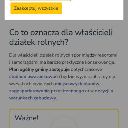
Jak zaznaczyła WIR,
plan ogólny nie może być
Zaakceptuj wszystkie
narzędziem
likwidacji tradycyjnego charakteru wsi.
Co to oznacza dla właścicieli
działek rolnych?
Dla właścicieli działek rolnych spór między resortami
i samorządami ma bardzo praktyczne konsekwencje.
Plan ogólny gminy zastępuje
dotychczasowe
studium uwarunkowań
i będzie wyznaczał ramy dla
wszystkich przyszłych
miejscowych planów
zagospodarowania przestrzennego
oraz
decyzji o
warunkach zabudowy.
Ważne!