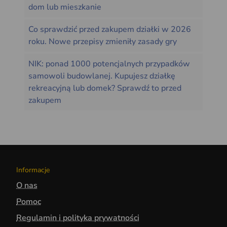
dom lub mieszkanie
Co sprawdzić przed zakupem działki w 2026
roku. Nowe przepisy zmieniły zasady gry
NIK: ponad 1000 potencjalnych przypadków
samowoli budowlanej. Kupujesz działkę
rekreacyjną lub domek? Sprawdź to przed
zakupem
Informacje
O nas
Pomoc
Regulamin i polityka prywatności