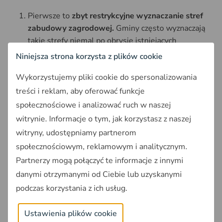
Pierwsze to
zbyt restrykcyjne wyznaczanie stref
zabudowy zagrodowej.
Gminy często wyznaczają
takie strefy niemal po obrysie istniejących
budynków, co blokuje budowę nowoczesnych
Niniejsza strona korzysta z plików cookie
obiektów inwentarskich. Rolnik, który chce
Wykorzystujemy pliki cookie do spersonalizowania
rozbudować swoją oborę lub wybudować nową
halę produkcyjną, może nie mieć do tego miejsca
treści i reklam, aby oferować funkcje
w ramach strefy zagrodowej wyznaczonej planem.
społecznościowe i analizować ruch w naszej
Drugie to
presja zabudowy mieszkaniowej.
witrynie. Informacje o tym, jak korzystasz z naszej
Dopuszczanie
rozproszonej zabudowy
witryny, udostępniamy partnerom
mieszkaniowej
w bezpośrednim sąsiedztwie
społecznościowym, reklamowym i analitycznym.
gospodarstw rolnych prowadzi do konfliktów
Partnerzy mogą połączyć te informacje z innymi
społecznych. W sytuacjach gdy większość
danymi otrzymanymi od Ciebie lub uzyskanymi
mieszkańców gminy nie prowadzi działalności
podczas korzystania z ich usług.
rolniczej, pod presją społeczną dochodzi do
eliminowania produkcji zwierzęcej z terenów
Ustawienia plików cookie
wiejskich.