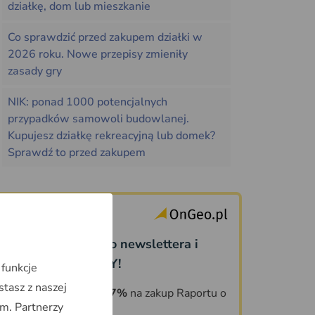
działkę, dom lub mieszkanie
Co sprawdzić przed zakupem działki w
2026 roku. Nowe przepisy zmieniły
zasady gry
NIK: ponad 1000 potencjalnych
przypadków samowoli budowlanej.
Kupujesz działkę rekreacyjną lub domek?
Sprawdź to przed zakupem
Dołącz do naszego newslettera i
odbierz PREZENTY!
 funkcje
stasz z naszej
KOD ZNIŻKOWY 7%
na zakup Raportu o
m. Partnerzy
Terenie OnGeo.pl