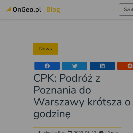
Szuk
News
CPK: Podróż z
Poznania do
Warszawy krótsza o
godzinę
Monika Byś
2023-05-12
~2 min