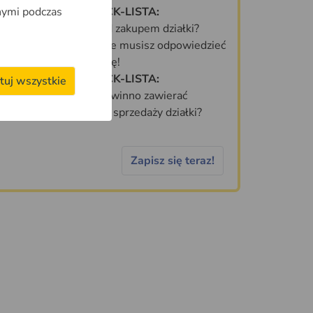
nymi podczas
DARMOWA CHECK-LISTA:
Co sprawdzić przed zakupem działki?
70 PYTAŃ, na które musisz odpowiedzieć
zanim kupisz działkę!
DARMOWA CHECK-LISTA:
tuj wszystkie
Jakie informacje powinno zawierać
idealne ogłoszenie sprzedaży działki?
Zapisz się teraz!