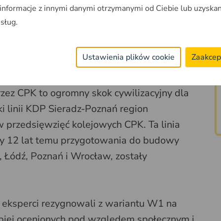
 informacje z innymi danymi otrzymanymi od Ciebie lub uzyska
usług.
eradz-Poznań
Ustawienia plików cookie
Zaakcep
zez CPK to ogromny skok cywilizacyjny dla
ęki linii KDP Sieradz-Poznań region
w przedsięwzięć kolejowych CPK. Ta linia
tety 12 lat temu przygotowania do budowy
ę, Łódź, Poznań i Wrocław, zostały
 eksperci rezygnowali z wariantu W1 na
epiej ocenionych pod względem społecznym i