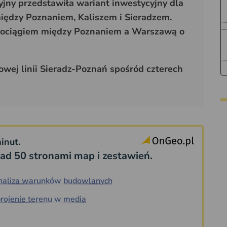
jny przedstawiła wariant inwestycyjny dla
iędzy Poznaniem, Kaliszem i Sieradzem.
 pociągiem między Poznaniem a Warszawą o
wej linii Sieradz-Poznań spośród czterech
inut.
ad 50 stronami map i zestawień.
naliza warunków budowlanych
rojenie terenu w media