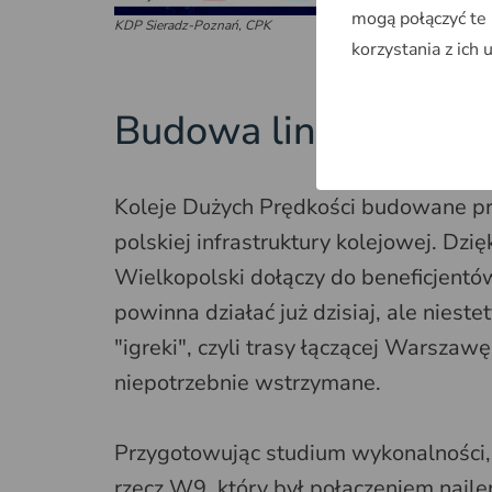
mogą połączyć te
KDP Sieradz-Poznań,
CPK
korzystania z ich 
Budowa linii KDP Si
Koleje Dużych Prędkości budowane pr
polskiej infrastruktury kolejowej. Dzi
Wielkopolski dołączy do beneficjentó
powinna działać już dzisiaj, ale nies
"igreki", czyli trasy łączącej Warszaw
niepotrzebnie wstrzymane.
Przygotowując studium wykonalności,
rzecz W9, który był połączeniem najl