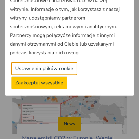
społecznościowe i analizować ruch w naszej
Rekordowa poprawa jakości
witrynie. Informacje o tym, jak korzystasz z naszej
powietrza w ostatnim sezonie
witryny, udostępniamy partnerom
Rekordowa poprawa jakości powietrza w
społecznościowym, reklamowym i analitycznym.
ostatnim sezonie grzewczym 2022/2023
Partnerzy mogą połączyć te informacje z innymi
- informuje GIOŚ. Zmiana jest efektem
danymi otrzymanymi od Ciebie lub uzyskanymi
łagodnej zimy.
podczas korzystania z ich usług.
2023-06-27
~3min
Ustawienia plików cookie
Zaakceptuj wszystkie
News
Mapa emisji CO2 w Europie. Węgiel