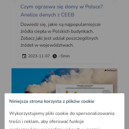
Czym ogrzewa się domy w Polsce?
Analiza danych z CEEB
Dowiedz się, jakie są najpopularniejsze
źródła ciepła w Polskich budynkach.
Zobacz jaki jest udział poszczególnych
źródeł w województwach.
2023-11-07
~5min
Niniejsza strona korzysta z plików cookie
Wykorzystujemy pliki cookie do spersonalizowania
News
treści i reklam, aby oferować funkcje