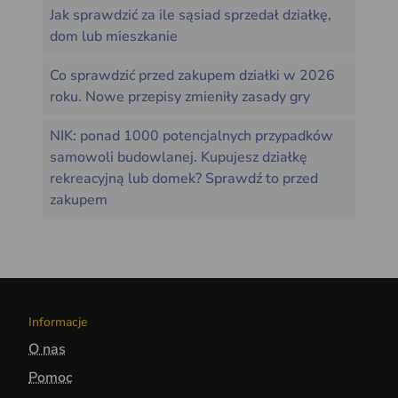
Jak sprawdzić za ile sąsiad sprzedał działkę,
dom lub mieszkanie
Co sprawdzić przed zakupem działki w 2026
roku. Nowe przepisy zmieniły zasady gry
NIK: ponad 1000 potencjalnych przypadków
samowoli budowlanej. Kupujesz działkę
rekreacyjną lub domek? Sprawdź to przed
zakupem
Informacje
O nas
Pomoc