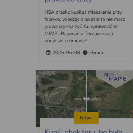
NSA orzekł: kupiłeś mieszkanie przy
fabryce, wiedząc o hałasie to nie masz
prawa się skarżyć. Co sprawdzić w
MPZP i Raporcie o Terenie zanim
podpiszesz umowę?
2026-06-08
~6min
News
Kupili obok toru, bo było