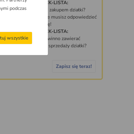
DARMOWA CHECK-LISTA:
nymi podczas
Co sprawdzić przed zakupem działki?
70 PYTAŃ, na które musisz odpowiedzieć
zanim kupisz działkę!
DARMOWA CHECK-LISTA:
tuj wszystkie
Jakie informacje powinno zawierać
idealne ogłoszenie sprzedaży działki?
Zapisz się teraz!