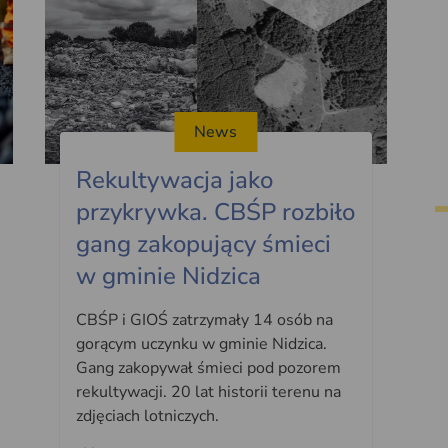
News
Rekultywacja jako
przykrywka. CBŚP rozbiło
gang zakopujący śmieci
w gminie Nidzica
CBŚP i GIOŚ zatrzymały 14 osób na
gorącym uczynku w gminie Nidzica.
Gang zakopywał śmieci pod pozorem
rekultywacji. 20 lat historii terenu na
zdjęciach lotniczych.