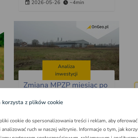
2026-05-26
~4min
Analiza
inwestycji
Zmiana MPZP miesiąc po
zakupie działki. Historia
a korzysta z plików cookie
która może przydarzyć się
każdemu
iki cookie do spersonalizowania treści i reklam, aby oferować
Adam i Justyna kupili działkę
 analizować ruch w naszej witrynie. Informacje o tym, jak korzy
budowlaną. Miesiąc później gmina
niamy partnerom społecznościowym, reklamowym i analityczny