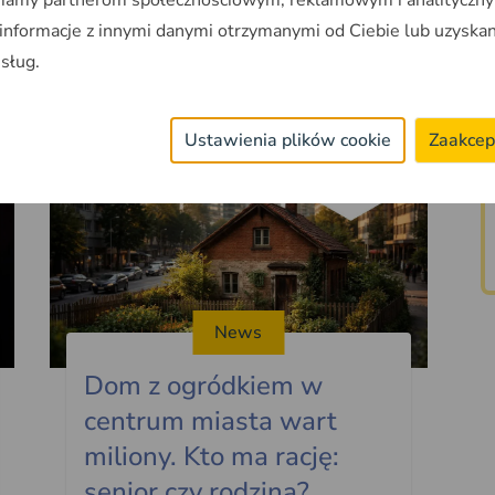
zmieniła MPZP. Rok później w 100
 informacje z innymi danymi otrzymanymi od Ciebie lub uzyska
metrach stanęła hala produkcyjna.
usług.
2026-06-08
~6min
Ustawienia plików cookie
Zaakcep
News
Dom z ogródkiem w
centrum miasta wart
miliony. Kto ma rację:
senior czy rodzina?