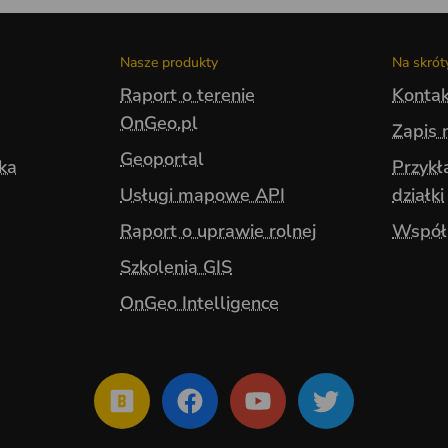
Nasze produkty
Na skrót
Raport o terenie
Kontak
OnGeo.pl
Zapis 
Geoportal
yka
Przykł
Usługi mapowe API
działki
Raport o uprawie rolnej
Współ
Szkolenia GIS
OnGeo Intelligence