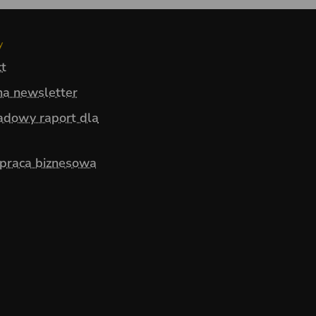
y
t
na newsletter
adowy raport dla
praca biznesowa