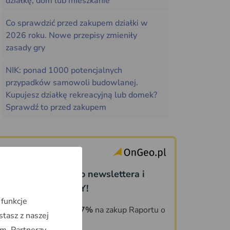
działkę, dom lub mieszkanie
Co sprawdzić przed zakupem działki w
2026 roku. Nowe przepisy zmieniły
zasady gry
NIK: ponad 1000 potencjalnych
przypadków samowoli budowlanej.
Kupujesz działkę rekreacyjną lub domek?
Sprawdź to przed zakupem
Dołącz do naszego newslettera i
odbierz PREZENTY!
 funkcje
KOD ZNIŻKOWY 7%
na zakup Raportu o
stasz z naszej
Terenie OnGeo.pl
m. Partnerzy