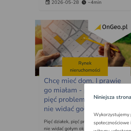
2026-05-28
~4min
Rynek
nieruchomości
Chcę mieć dom. I prawie
go miałam - pięć działek,
Niniejsza stron
pięć problemów których
nie widać gołym okiem
Wykorzystujemy pl
Pięć działek, pięć problemów których
społecznościowe i
nie widać gołym okiem. Oczyszczalnia,
witryny, udostęp