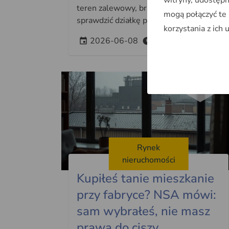
teren zalewowy, brak drogi. Jak
mogą połączyć te
sprawdzić działkę przed zakupem?
korzystania z ich 
2026-06-08
~9min
Rynek
nieruchomości
Kupiłeś tanie mieszkanie
przy fabryce? NSA mówi:
sam wybrałeś, nie masz
prawa do ciszy