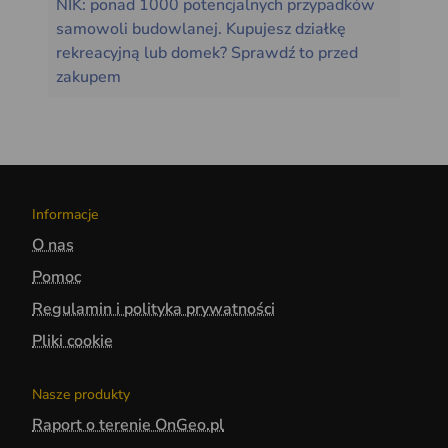
NIK: ponad 1000 potencjalnych przypadków
samowoli budowlanej. Kupujesz działkę
rekreacyjną lub domek? Sprawdź to przed
zakupem
Informacje
O nas
Pomoc
Regulamin i polityka prywatności
Pliki cookie
Nasze produkty
Raport o terenie OnGeo.pl