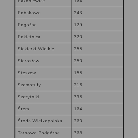
Rakoniewice
164
Robakowo
243
Rogoźno
129
Rokietnica
320
Siekierki Wielkie
255
Sierosław
250
Stęszew
155
Szamotuły
216
Szczytniki
395
Śrem
164
Środa Wielkopolska
260
Tarnowo Podgórne
368