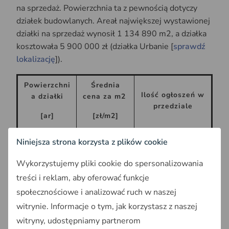
na sprzedaż. Powierzchnia ta z pewnością dotyczy
działek budowlanych. Areał największej wystawionej
działki na sprzedaż wynosił 1 134 890 m2, a działka
kosztowała 5 900 000 zł (działka Urbanie [
sprawdź
lokalizację
]).
Powierzchni
Średnia
Ilość ogłoszeń w
a działki
cena za m2
przedziale
[ar]
[zł/m2]
Niniejsza strona korzysta z plików cookie
2 - 4 ar
225
43
Wykorzystujemy pliki cookie do spersonalizowania
4 - 6 ar
237
51
treści i reklam, aby oferować funkcje
6 - 8 ar
241
77
społecznościowe i analizować ruch w naszej
8 - 10 ar
211
105
witrynie. Informacje o tym, jak korzystasz z naszej
witryny, udostępniamy partnerom
10 - 12 ar
200
90